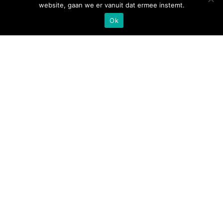
website, gaan we er vanuit dat ermee instemt.
Ok
BETERKAST.NL
Celsiusstraat 17
6003 DG Weert
info@beterkast.nl
088 180 80 99
MENU