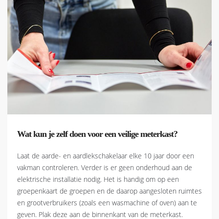
Wat kun je zelf doen voor een veilige meterkast?
Laat de aarde- en aardlekschakelaar elke 10 jaar door een
vakman controleren. Verder is er geen onderhoud aan de
elektrische installatie nodig. Het is handig om op een
groepenkaart de groepen en de daarop aangesloten ruimtes
en grootverbruikers (zoals een wasmachine of oven) aan te
geven. Plak deze aan de binnenkant van de meterkast.