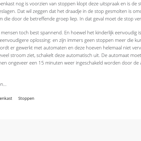
nkast nog is voorzien van stoppen klopt deze uitspraak en is de s
eslagen. Dat wil zeggen dat het draadje in de stop gesmolten is om
m die door de betreffende groep liep. In dat geval moet de stop v
el mensen toch best spannend. En hoewel het kinderlijk eenvoudig
envoudigere oplossing: en zijn immers geen stoppen meer die kun
rdt er gewerkt met automaten en deze hoeven helemaal niet ver
eel stroom ziet, schakelt deze automatisch uit. De automaat moet 
nnen ongeveer een 15 minuten weer ingeschakeld worden door de
en…
enkast
Stoppen