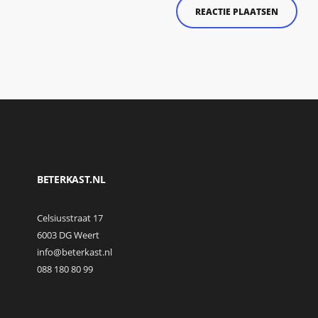
BETERKAST.NL
Celsiusstraat 17
6003 DG Weert
info@beterkast.nl
088 180 80 99